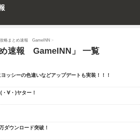
報
攻略まとめ速報 GameINN
>
速報 GameINN」 一覧
にヨッシーの色違いなどアップデートも実装！！！
(・∀・)ヤター！
00万ダウンロード突破！