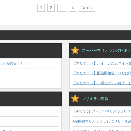
1
2
…
4
Next »
2
スーパーマリオラン攻略ま
ートも実装！！！
【マリオラン】ルイージだとコイン獲
【マリオラン】配信開始後9000万
【マリオラン】一瞬でブーム終了…
4
マリオラン速報
【Android】スーパーマリオラン
Androidマリオラン 3/23にリリース