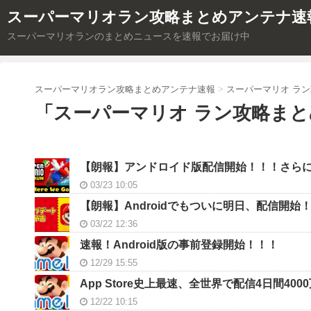
スーパーマリオラン攻略まとめアンテナ速
スーパーマリオランのまとめニュースを速報でお届け中
スーパーマリオラン攻略まとめアンテナ速報
>
スーパーマリオ ラン
「スーパーマリオ ラン攻略まとめ
【朗報】アンドロイド版配信開始！！！さら
03/23 10:05
【朗報】Androidでもついに明日、配信開始！
03/22 12:36
速報！Android版の事前登録開始！！！
12/29 15:55
App Store史上最速、全世界で配信4日間40
12/22 10:15