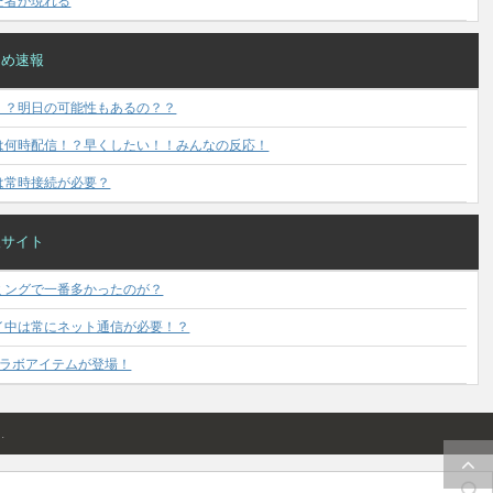
た者が現れる
とめ速報
！？明日の可能性もあるの？？
は何時配信！？早くしたい！！みんなの反応！
は常時接続が必要？
報サイト
ミングで一番多かったのが？
イ中は常にネット通信が必要！？
でコラボアイテムが登場！
.