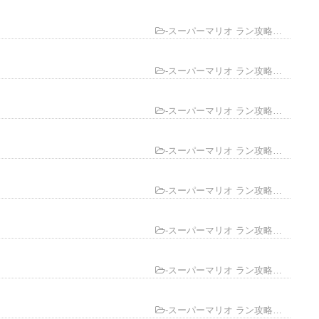
-
スーパーマリオ ラン攻略まとめ速報 GameINN
-
スーパーマリオ ラン攻略まとめ速報 GameINN
-
スーパーマリオ ラン攻略まとめ速報 GameINN
-
スーパーマリオ ラン攻略まとめ速報 GameINN
-
スーパーマリオ ラン攻略まとめ速報 GameINN
-
スーパーマリオ ラン攻略まとめ速報 GameINN
-
スーパーマリオ ラン攻略まとめ速報 GameINN
-
スーパーマリオ ラン攻略まとめ速報 GameINN