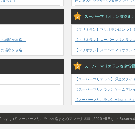
しまった」
任天堂スイッチやゼルダをフラゲし
6
スーパーマリオラン攻略ま
【マリオラン】マリオランはいつ！
ンの場所を攻略！
【マリオラン】スーパーマリオラン
ンの場所を攻略！
【マリオラン】スーパーマリオラン
8
スーパーマリオラン攻略情
【スーパーマリオラン】課金のタイ
【スーパーマリオラン】ゲームプレ
【スーパーマリオラン】Miitomo
Copyright© スーパーマリオラン攻略まとめアンテナ速報 , 2026 All Rights Reserved