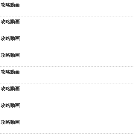
ト攻略動画
ト攻略動画
ト攻略動画
ト攻略動画
ト攻略動画
ト攻略動画
ト攻略動画
ト攻略動画